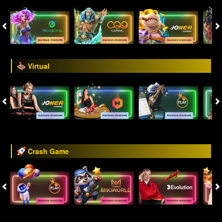
Virtual
Crash Game