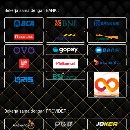
Bekerja sama dengan BANK :
Bekerja sama dengan PROVIDER :